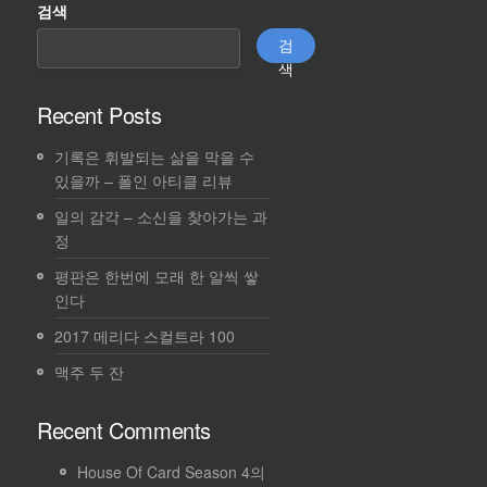
검색
검
색
Recent Posts
기록은 휘발되는 삶을 막을 수
있을까 – 폴인 아티클 리뷰
일의 감각 – 소신을 찾아가는 과
정
평판은 한번에 모래 한 알씩 쌓
인다
2017 메리다 스컬트라 100
맥주 두 잔
Recent Comments
House Of Card Season 4
의