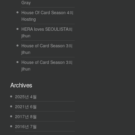
Gray
House Of Card Season 4
의
Hosting
HERA loves SEOULISTA
의
jihun
House of Card Season 3
의
jihun
House of Card Season 3
의
jihun
Archives
2025년 4월
2021년 6월
2017년 8월
2016년 7월