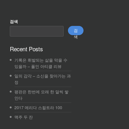
검색
검
색
Recent Posts
기록은 휘발되는 삶을 막을 수
있을까 – 폴인 아티클 리뷰
일의 감각 – 소신을 찾아가는 과
정
평판은 한번에 모래 한 알씩 쌓
인다
2017 메리다 스컬트라 100
맥주 두 잔