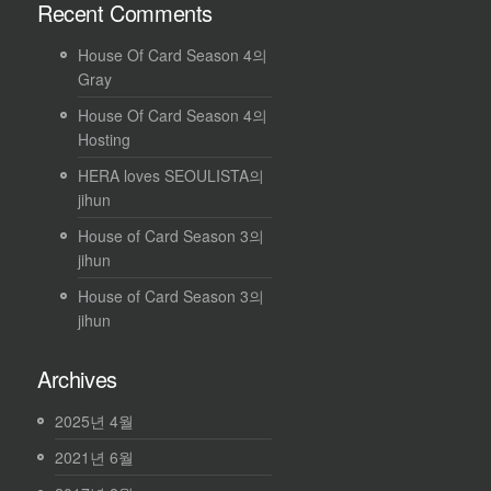
Recent Comments
House Of Card Season 4
의
Gray
House Of Card Season 4
의
Hosting
HERA loves SEOULISTA
의
jihun
House of Card Season 3
의
jihun
House of Card Season 3
의
jihun
Archives
2025년 4월
2021년 6월